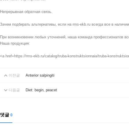
Непрерывная обратная связь.
Зачем подбирать альтернативы, если на rms-ekb.ru всегда все в наличи
При возникновении любых уточнений, наша команда профессионалов все
Наша продукция:
<a href=https://rms-ekb.ru/catalog/truba-konstruktsionnaia/truba-konstr
이전글
Anterior salpingiti
다음글
Diet: begin, peacet
댓글
0