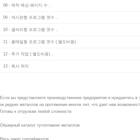
08 - 제작 예상 페이지 수 ..
09 - 게시판형 프로그램 갯수 ..
10 - 갤러리형 프로그램 갯수 ..
11 - 폼메일형 프로그램 갯수 ( 별도비용)..
12 - 추가 작업 ( 별도비용) ..
13 - 회사 위치
Если вы представляете производственное предприятие и нуждаетесь в 
ок редких металлов на протяжении многих лет, что дает нам возможнос
Готовы к отгрузкам любой сложности.
Обширный каталог тугоплавких металлов.
Весь пакет сертификатов.