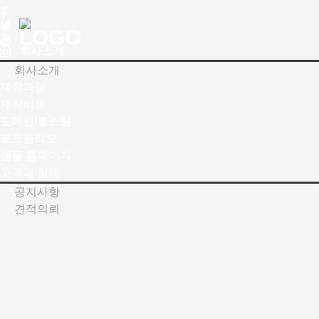
Toggle
navigation
회사소개
회사소개
제작과정
제작비용
도메인/호스팅
포트폴리오
샘플 홈페이지
고객과 함께
공지사항
견적의뢰