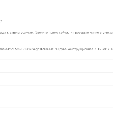
и?
гда к вашим услугам. Звоните прямо сейчас и проверьте лично в уника
uktsionnaia-khn65mvu-138x24-gost-9941-81/>Труба конструкционная ХН65МВУ