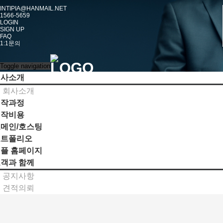
INTIPIA@HANMAIL.NET
1566-5659
LOGIN
SIGN UP
FAQ
1:1문의
Toggle navigation
회사소개
회사소개
제작과정
제작비용
메인/호스팅
포트폴리오
플 홈페이지
객과 함께
공지사항
견적의뢰