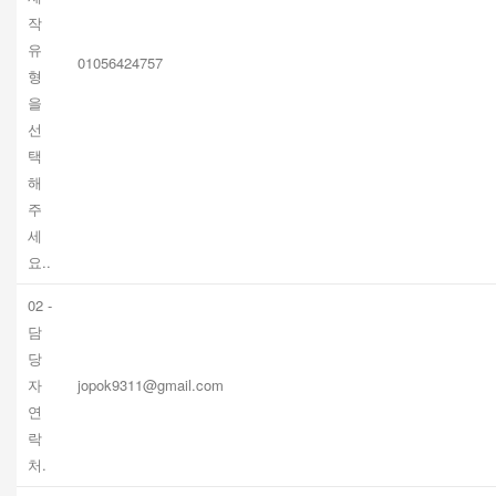
작
유
01056424757
형
을
선
택
해
주
세
요..
02 -
담
당
자
jopok9311@gmail.com
연
락
처.