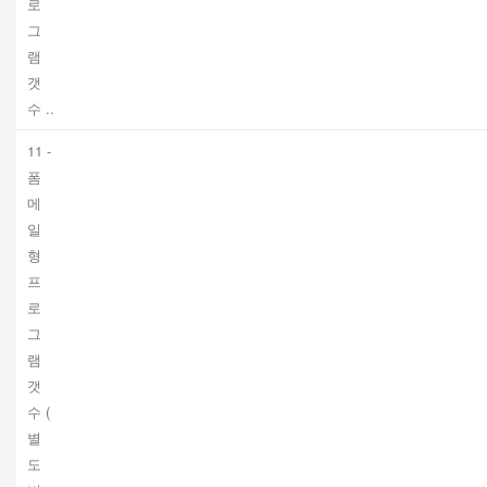
로
그
램
갯
수 ..
11 -
폼
메
일
형
프
로
그
램
갯
수 (
별
도