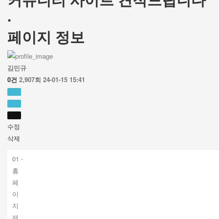
.
페이지 정보
김민규
0건
2,907회
24-01-15 15:41
수정
삭제
01 -
홈
페
이
지
제