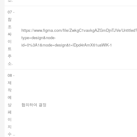
07 -
참
조
https://www.figma.com/file/ZwkgC1vaxkgAZGmDjnTJVe/Untitled
싸
type=design&node-
이
id=0%3A1&mode=design&t=lDpd4rAmX61uaWlK-1
트
주
소.
08 -
제
작
예
상
협의하여 결정
페
이
지
수 ..