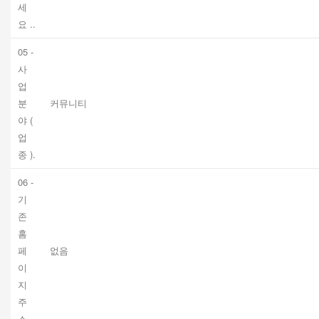
세
요 ..
05 -
사
업
분
커뮤니티
야 (
업
종 ).
06 -
기
존
홈
페
없음
이
지
주
소.