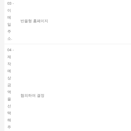
03 -
이
메
반을형 홈페이지
일
주
소.
04 -
제
작
예
상
금
액
협의하여 결정
을
선
택
해
주