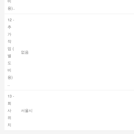
비
용)..
12 -
추
가
작
업 (
없음
별
도
비
용)
..
13 -
회
사
서울시
위
치