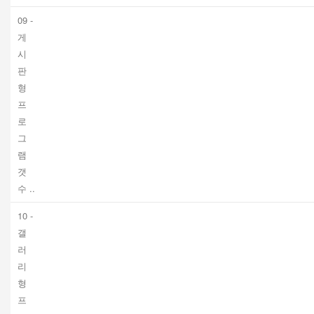
09 -
게
시
판
형
프
로
그
램
갯
수 ..
10 -
갤
러
리
형
프