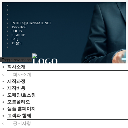
INTIPIA@HANMAIL.NET
1566-5659
LOGIN
SIGN UP
FAQ
1:1문의
Toggle navigation
회사소개
회사소개
제작과정
제작비용
도메인/호스팅
포트폴리오
샘플 홈페이지
고객과 함께
공지사항