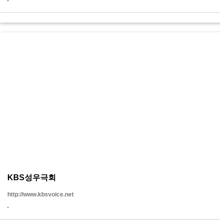
KBS성우극회
http://www.kbsvoice.net