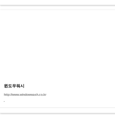
윈도우워시
http://www.windowwash.co.kr