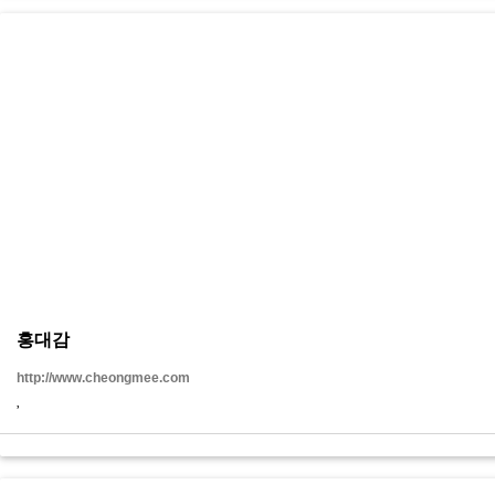
홍대감
http://www.cheongmee.com