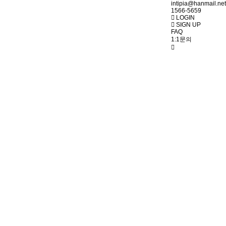
intipia@hanmail.net
1566-5659
LOGIN
SIGN UP
FAQ
1:1문의