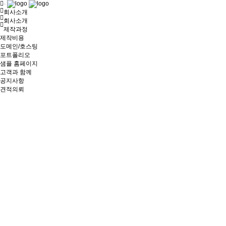
Toggle
회사소개
navigation
회사소개
제작과정
제작비용
도메인/호스팅
포트폴리오
샘플 홈페이지
고객과 함께
공지사항
견적의뢰